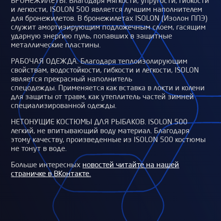
БРОНЕЖИЛЕТЫ. Благодаря мягкости, упругости, гибкости
и легкости, ISOLON 500 является лучшим наполнителем
для бронежилетов. В бронежилетах ISOLON (Изолон ППЭ)
служит амортизирующим подложечным слоем, гасящим
ударную энергию пуль, попавших в защитные
металлические пластины.
РАБОЧАЯ ОДЕЖДА. Благодаря теплоизолирующим
свойствам, водостойкости, гибкости и легкости, ISOLON
является прекрасный наполнитель
спецодежды. Применяется как вставка в локти и колени
для защиты от травм, как утеплитель частей зимней
специализированной одежды.
НЕТОНУЩИЕ КОСТЮМЫ ДЛЯ РЫБАКОВ. ISOLON 500
легкий, не впитывающий воду материал. Благодаря
этому качеству, произведенные из ISOLON 500 костюмы
не тонут в воде.
Больше интересных
новостей читайте на нашей
страничке в ВКонтакте.