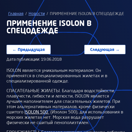
Главная
/
Новости
/
ПРИМЕНЕНИЕ ISOLON В СПЕЦОДЕЖДЕ
ПРИМЕНЕНИЕ ISOLON В
СПЕЦОДЕЖДЕ
← Предыдущая
Следующая →
Дата публикации: 19.06.2018
ISOLON является уникальным материалом. Он
применятся в специализированных жилетах и в
специализированной одежде.
СПАСАТЕЛЬНЫЕ ЖИЛЕТЫ. Благодаря водостойкости,
плавучести, гибкости и легкости, ISOLON является
лучшим наполнителем для спасательных жилетов. При
этом альтернативных материалов, кроме физически
сшитого
ISOLON 500
(Изолон 500), для использования в
морских жилетах нет. Морская вода разрушает
физически не сшитый пенополиэтилен.