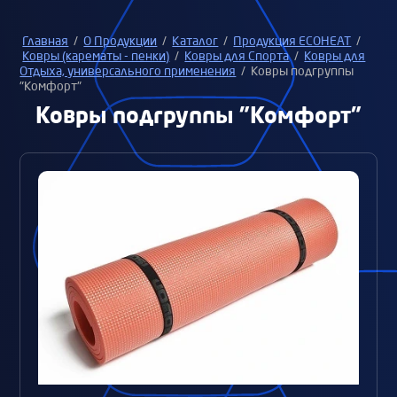
Главная
/
О Продукции
/
Каталог
/
Продукция ECOHEAT
/
Ковры (карематы - пенки)
/
Ковры для Спорта
/
Ковры для
Отдыха, универсального применения
/
Ковры подгруппы
"Комфорт"
Ковры подгруппы "Комфорт"