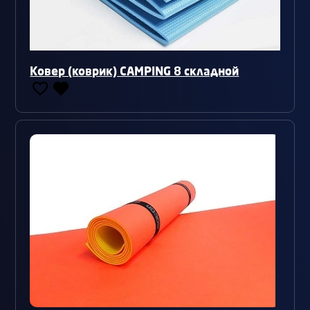
Ковер (коврик) CAMPING 8 складной