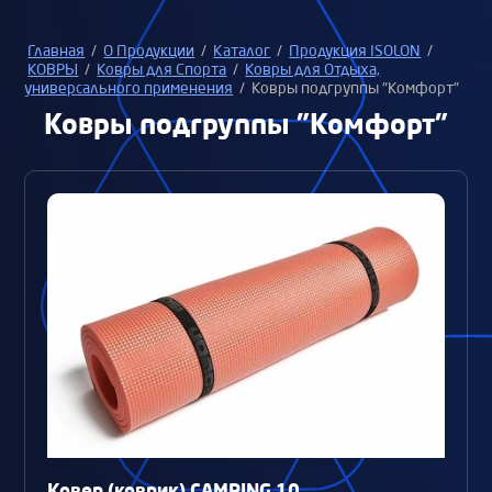
Главная
/
О Продукции
/
Каталог
/
Продукция ISOLON
/
КОВРЫ
/
Ковры для Спорта
/
Ковры для Отдыха,
универсального применения
/
Ковры подгруппы "Комфорт"
Ковры подгруппы "Комфорт"
Ковер (коврик) CAMPING 10