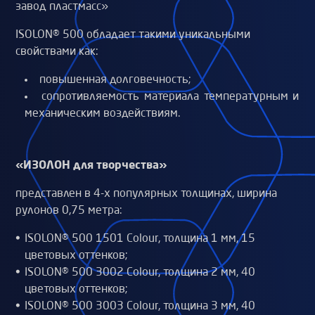
завод пластмасс»
ISOLON® 500 обладает такими уникальными
свойствами как:
повышенная долговечность;
сопротивляемость материала температурным и
механическим воздействиям.
«ИЗОЛОН для творчества»
представлен в 4-х популярных толщинах, ширина
рулонов 0,75 метра:
ISOLON® 500 1501 Colour, толщина 1 мм, 15
цветовых оттенков;
ISOLON® 500 3002 Colour, толщина 2 мм, 40
цветовых оттенков;
ISOLON® 500 3003 Colour, толщина 3 мм, 40